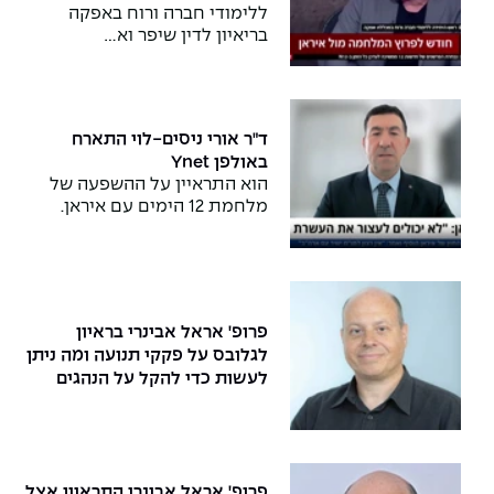
ללימודי חברה ורוח באפקה
בריאיון לדין שיפר וא…
ד"ר אורי ניסים-לוי התארח
באולפן Ynet
הוא התראיין על ההשפעה של
מלחמת 12 הימים עם איראן.
פרופ' אראל אבינרי בראיון
לגלובס על פקקי תנועה ומה ניתן
לעשות כדי להקל על הנהגים
והציבור
פרופ' אראל אבינרי התראיין אצל