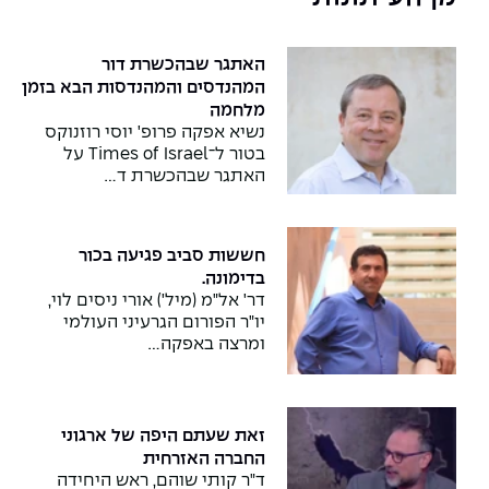
האתגר שבהכשרת דור
המהנדסים והמהנדסות הבא בזמן
מלחמה
נשיא אפקה פרופ' יוסי רוזנוקס
בטור ל־Times of Israel על
האתגר שבהכשרת ד…
חששות סביב פגיעה בכור
בדימונה.
דר' אל"מ (מיל') אורי ניסים לוי,
יו"ר הפורום הגרעיני העולמי
ומרצה באפקה…
זאת שעתם היפה של ארגוני
החברה האזרחית
ד"ר קותי שוהם, ראש היחידה