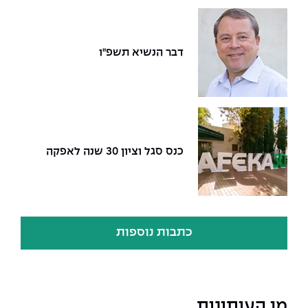
The Afeka Shop
אווירה נפיצה במתקני חשמל ומכשור
חנות החדשנות והיזמות
דבר הנשיא תשפ"ו
קורס ניהול פרויקטים בשילוב AI
קורסים מקצועיים מותאמים לארגונים
לכל הקורסים
כנס סגל וציון 30 שנה לאפקה
סמסטר ראשון בתיכון
כתבות נוספות
מן העיתונות