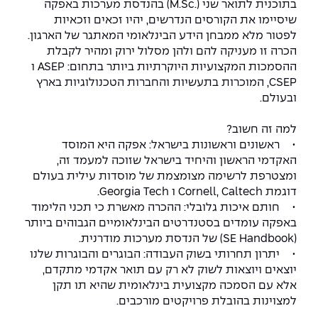
בתוכנית לתואר שני (.M.Sc) בהנדסת מערכות באפקה
שיסיימו את הקורסים הנדרשים, יהיו זכאים וזכאיות
לפטור מלא ממבחן הידע הבינלאומי המאתגר של הארגון.
הכרה זו מעניקה להם ולהן מסלול ירוק ומהיר לקבלת
ההסמכות המקצועיות היוקרתיות ביותר בתחום: ASEP ו
CSEP, המוכרות בתעשיות והחברות הטכנולוגיות בארץ
ובעולם.
למה זה חשוב?
• ראשונים וראשונות בישראל: אפקה היא המוסד
האקדמי הראשון והיחיד בישראל שזוכה למעמד זה,
ומצטרפת לרשימה מצומצמת של מוסדות עילית בעולם
דוגמת Cornell, Caltech ו Georgia Tech.
• חותם איכות גלובלי: ההכרה מאשרת כי תכני הלימוד
באפקה עומדים בסטנדרטים הבינלאומיים הגבוהים ביותר
(SE Handbook) של הנדסת מערכות מודרנית.
• יתרון תחרותי בשוק העבודה: הבוגרים והבוגרות שלנו
יוצאים ויוצאות לשוק לא רק עם תואר אקדמי מתקדם,
אלא עם הסמכה מקצועית בינלאומית שהיא תו תקן
למצוינות בהובלת פרויקטים מורכבים.