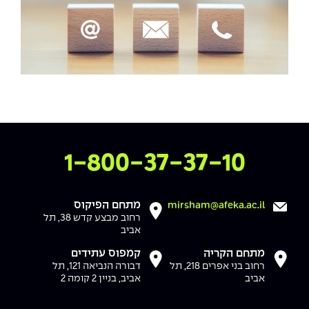
צרו איתנו קשר
1-800-37-37-10
מתחם הפיקוס
mirsham@afeka.ac.il
רחוב מבצע קדש 38, תל
אביב
מתחם הקריה
קמפוס עתידים
רחוב בני אפרים 218, תל
דבורה הנביאה 121, תל
אביב
אביב, בניין 2 קומה 2