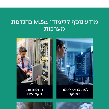
מידע נוסף ללימודי .M.Sc בהנדסת
מערכות
למה כדאי ללמוד
התפתחות
באפקה
מקצועית