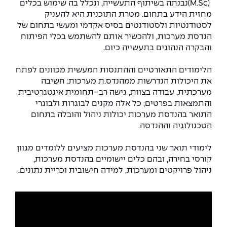
The Afeka Shop
(M.Sc)נבנתה בשיתוף התעשייה, ונכלל בה שימוש בכלים
מחזית הידע בתחום. מטרת התוכנית היא להעניק
אווירה נפיצה במתקני חשמל ומכשור
חנות החדשנות והיזמות
לסטודנטיות ולסטודנטים בסיס אקדמי ומעשי בתחום של
הנדסת מערכות, ולהכשיר אותם להשתמש בכלי הפיתוח
קורס ניהול פרויקטים בשילוב AI
והבקרה הנהוגים בתעשייה כיום.
קורסים מקצועיים מותאמים לארגונים
הלימודים התאורטיים וההתנסות המעשית מכוונים לפתח
את היכולות הנדרשות ממהנדס.ת מערכות: חשיבה
לכל הקורסים
מערכתית, עבודה בצוות, גישה רב-תחומית אינטגרטיבית
והתמצאות בפרטים; כל אלה מקנים לבוגרות ולבוגרי
התואר בהנדסת מערכות יכולות ניהול והובלה בתחום
סמסטר ראשון בתיכון
הטכנולוגיה וההנדסה.
לימודי תואר שני בהנדסת מערכות מציעים ללומדים מגוון
קורסי בחירה, ובהם כלים יישומיים בהנדסת מערכות,
ניהול פרויקטים ומערכות, למידה חישובית וכריית נתונים.