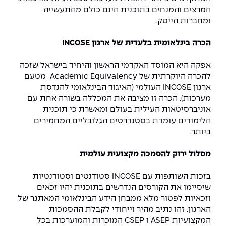
המרצים והמנחים בתוכנית הינם כולם מהתעשייה
ומחברות הייטק.
הכרה בינלאומית בלעדית של ארגון INCOSE
אפקה היא המוסד האקדמי הראשון והיחיד בישראל שזכה
להכרה היוקרתית של Academic Equivalency מטעם
ארגון INCOSE העולמי (האיגוד הבינלאומי להנדסת
מערכות). הכרה זו מציבה את המכללה בשורה אחת עם
אוניברסיטאות העילית בעולם ומאשרת כי תוכנית
הלימודים עומדת בסטנדרטים הגלובליים המחמירים
ביותר.
מסלול ירוק להסמכה מקצועית עולמית
בזכות השותפות עם INCOSE סטודנטים וסטודנטיות
שיסיימו את הקורסים הנדרשים בתוכנית יהיו זכאים
וזכאיות לפטור מלא ממבחן הידע הבינלאומי המאתגר של
הארגון. זהו נתיב מהיר וייחודי לקבלת ההסמכות
המקצועיות ASEP ו CSEP המוכרות והמוערכות בכל