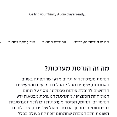
המרכז לפיתוח ומדידות אנטנות
מידע כללי
שירות לסטודנט
מדעי הנתונים AI
מכינות וקורסי הכנה
מכרזי אפקה
הכוון אקדמי
קול קורא להצטרף למעבדת המוחות
Getting your
Trinity Audio
player ready...
עתודה אקדמית
דו-חוגי בהנדסה ומדעים
דקאנט הסטודנטים
נהלים, תקנונים וחקיקה
המרכז לאנרגיה מתחדשת ובת קיימא
מסלול ישיר לתואר ראשון
מרכז קריירה
הוגנות מגדרית
המרכז למחקר יישומי בעיבוד שפה וקול
תואר שני בהנדסה
מה זה הנדסת מערכות?
ייחודיות התואר
מידע נוסף לתואר
 IN
מעבדות
הצהרת נגישות
הנדסת אנרגיה והספק
המרכז להנדסת חומרים ותהליכים
מידע למועמד תואר שני
מרכז ICSGen.AI
ספרייה
הנדסה וניהול
לעבוד באפקה
הרשמה און ליין
מה זה הנדסת מערכות?
לוח שנה אקדמי
הנדסת מערכות
שאלות ותשובות
אגודת הסטודנטים
הנדסת מערכות היא תחום מדעי שהתפתח בשנים
כנסים
האחרונות, שעניינו מכלול הכלים המדעיים והמעשיים
צור קשר
הנדסה רפואית
מלגות ע״ב נתוני קבלה
מעטפת תמיכה למשרתות ולמשרתים
הדרושים להובלת פיתוח טכנולוגי. נוסף על תחום
Skills & Tech
המומחיות הספציפי, מהנדס.ת המערכת מבטא.ת ידע
מעטפת חוסן
מערכות תבוניות AI
תנאי קבלה - הנדסה
הנדסי רב-תחומי, תפיסה מערכתית ויכולת אינטגרטיבית
כנסי פיתוח הון אנושי לאומי בהנדסה
חדשות אפקה
רב-תחומית בתכנון, הנדסה וניהול של פרויקטים. לנוכח
למה לעשות תואר שני באפקה?
תשומת הלב הגוברת שהתחום זוכה לה בעולם בכלל
כתבות
כנס עיבוד דיבור