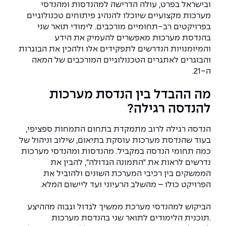
יחידות לימוד אקדמיות
אופק – מרכזים לפיתוח מיומנויות
ובישראל בפרט, עולה הדרישה למהנדסות ומהנדסי
מערכות מקצועיים שיוכלו להנהיג פיתוחים טכנולוגיים
מדד הכישורים
מועדוני סטודנטים
היחידה למתמטיקה
מדברים הנדסה (פודקאסט)
מעטפת תמיכה וחוסן למשרתות
בפרויקטים רב-תחומיים מורכבים. לימודי תואר שני
ולמשרתי המילואים – תשפ״ו
בהנדסת מערכות מאפשרים להעמיק את הידע
היחידה לפיזיקה
נבחרות הספורט
ידיעות מן העיתונות
והמיומנויות הנדרשים לתפקידים אלו ולהכין את הבוגרות
והבוגרים לאתגרים הטכנולוגיים המורכבים של המאה
כתבי עת
היחידה לאנגלית
מעורבות חברתית
ה-21.
כואבים את לכתם
היחידה לחברה ורוח
מרכז החדשנות והיזמות
מה ההבדל בין הנדסת מערכות
להנדסה רגילה?
המרכז לקידום הלמידה
לעבוד באפקה
היחידה ללימודי חוץ
הנדסה רגילה לרוב מתמקדת בתחום התמחות ספציפי,
היחידה לבינלאומיות
בעוד שהנדסת מערכות עוסקת בתיאום, שילוב וניהול של
משרות פנויות
קורס ניהול לוגיסטיקה ורכש
כמה תחומי הנדסה במקביל. מהנדסות ומהנדסי מערכות
נדרשים לראות את "התמונה הגדולה", להבין את
קורס ניהול מוצר בשילוב AI
הממשקים בין רכיבי המערכת השונים ולהוביל את
שכר לימוד
אזור אישי
הפרויקט כולו – מהשלב הרעיוני ועד ליישום המלא.
מלגות
קורס דירקטורים
כניסה לסגל
הביקוש למהנדסי מערכת ממשיך לגדול וגבוה מההיצע
.תוכנית הלימודים לתואר שני בהנדסת מערכות
קורס אנרגיה מתחדשת
כניסה לסטודנטים