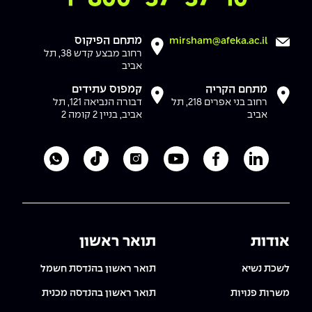
מתחם הפיקוס
mirsham@afeka.ac.il
רחוב מבצע קדש 38, תל
אביב
מתחם הקריה
קמפוס עתידים
רחוב בני אפרים 218, תל
דבורה הנביאה 121, תל
אביב
אביב, בניין 2 קומה 2
לעמוד הלינקדאין של מכללת אפקה
לעמוד הפייסבוק של מכללת אפקה
לעמוד היוטיוב של מכללת אפקה
לעמוד האינסטגרם של מכ
לעמוד הטיקטוק ש
לוואטסאפ 
אודות
תואר ראשון
לשכת נשיא
תואר ראשון בהנדסת חשמל
משרות פנויות
תואר ראשון בהנדסה מכנית