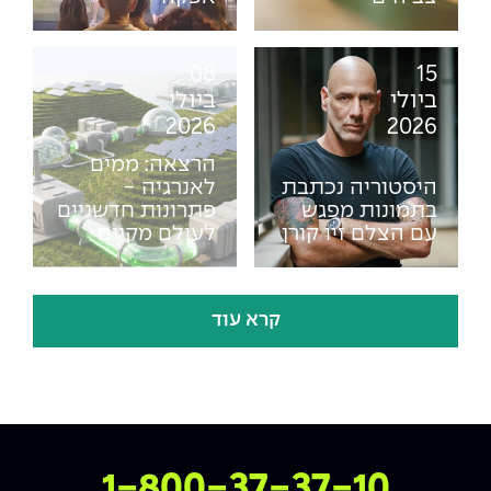
The Afeka Shop
אווירה נפיצה במתקני חשמל ומכשור
חנות החדשנות והיזמות
08
15
קורס ניהול פרויקטים בשילוב AI
ביולי
ביולי
2026
2026
קורסים מקצועיים מותאמים לארגונים
הרצאה: ממים
היסטוריה נכתבת
לאנרגיה -
לכל הקורסים
בתמונות מפגש
פתרונות חדשניים
עם הצלם זיו קורן
לעולם מקיים
סמסטר ראשון בתיכון
קרא עוד
צרו איתנו קשר
1-800-37-37-10