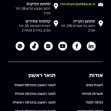
מתחם הפיקוס
mirsham@afeka.ac.il
רחוב מבצע קדש 38, תל
אביב
מתחם הקריה
קמפוס עתידים
רחוב בני אפרים 218, תל
דבורה הנביאה 121, תל
אביב
אביב, בניין 2 קומה 2
לעמוד הלינקדאין של מכללת אפקה
לעמוד הפייסבוק של מכללת אפקה
לעמוד היוטיוב של מכללת אפקה
לעמוד האינסטגרם של מכ
לעמוד הטיקטוק ש
לוואטסאפ 
אודות
תואר ראשון
לשכת נשיא
תואר ראשון בהנדסת חשמל
משרות פנויות
תואר ראשון בהנדסה מכנית
כניסה לסגל
תואר ראשון בהנדסה רפואית