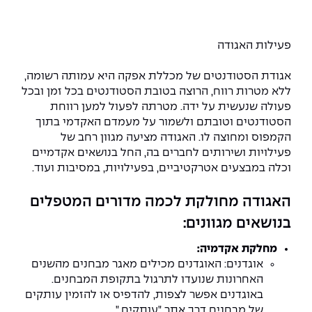
המרכז לפיתוח ומדידות אנטנות
מידע כללי
שירות לסטודנט
מדעי הנתונים AI
מכינות וקורסי הכנה
מכרזי אפקה
הכוון אקדמי
קול קורא להצטרף למעבדת המוחות
פעילות האגודה
עתודה אקדמית
דו-חוגי בהנדסה ומדעים
דקאנט הסטודנטים
נהלים, תקנונים וחקיקה
המרכז לאנרגיה מתחדשת ובת קיימא
אגודת הסטודנטים של מכללת אפקה היא עמותה רשומה,
מסלול ישיר לתואר ראשון
ללא מטרות רווח, הרוצה בטובת הסטודנטים בכל זמן ובכל
מרכז קריירה
הוגנות מגדרית
המרכז למחקר יישומי בעיבוד שפה וקול
תואר שני בהנדסה
פעולה שנעשית על ידה. מטרתה לפעול למען רווחת
הסטודנטים וטובתם ולשמור על מעמדם האקדמי בתוך
מעבדות
הצהרת נגישות
הנדסת אנרגיה והספק
המרכז להנדסת חומרים ותהליכים
הקמפוס ומחוצה לו. האגודה מציעה מגוון רחב של
מידע למועמד תואר שני
פעילויות ושירותים לחברים בה, החל בנושאים אקדמיים
מרכז ICSGen.AI
ספרייה
הנדסה וניהול
לעבוד באפקה
הרשמה און ליין
וכלה במבצעים אטרקטיביים, בפעילויות, במסיבות ועוד.
לוח שנה אקדמי
הנדסת מערכות
שאלות ותשובות
אגודת הסטודנטים
האגודה מחולקת לכמה מדורים המטפלים
כנסים
בנושאים מגוונים:
צור קשר
הנדסה רפואית
מלגות ע״ב נתוני קבלה
מעטפת תמיכה למשרתות ולמשרתים
Skills & Tech
מחלקת אקדמיה
:
אוגדנים: האוגדנים מכילים מאגר מבחנים מהשנים
מעטפת חוסן
מערכות תבוניות AI
תנאי קבלה - הנדסה
כנסי פיתוח הון אנושי לאומי בהנדסה
האחרונות שנועדו לתרגול בתקופת המבחנים.
חדשות אפקה
באוגדנים אפשר לצפות, להדפיס או להזמין עותקים
למה לעשות תואר שני באפקה?
כתבות
כנס עיבוד דיבור
של מבחנים דרך אתר "עותקים."