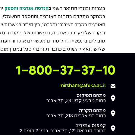
בוגרות ובוגרי התואר השני
ב
הנדסת אנרגיה והספק
יו
במחקר מתקדם בתחום האנרגיה וההספק החשמלי, כ
האנרגיה במגזר הציבורי והפרטי, בין היתר במשרות של
ובקרה של מערכות אנרגיה, ובמשרות של פיקוח ורגול
מובילים בתעשייה. הלימודים מכשירים את דור העתיד
שלישי, ואף להשתלב כחברות וחברי סגל במגוון מוסד
צרו איתנו קשר
1-800-37-37-10
mirsham@afeka.ac.il
מתחם הפיקוס
רחוב מבצע קדש 38, תל אביב
מתחם הקריה
רחוב בני אפרים 218, תל אביב
קמפוס עתידים
דבורה הנביאה 121, תל אביב, בניין 2 קומה 2