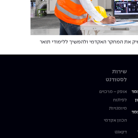
עמיק את המחקר האקדמי ולהמשיך ללימודי תואר
שירות
לסטודנט
מד
אופק – מרכזים
ן
לפיתוח
מיומנויות
מד
הכוון אקדמי
דקאנט