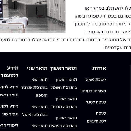
כלו להשתלב במחקר או
מו גם בעמדות מפתח בשוק
 מחקר ופיתוח, ניהול, תכנון
ציה בחברות ובארגונים
 של החוקרים בתחום, ובוגרות ובוגרי התואר יוכלו לבחור גם לה
ות אקדמיים.
מידע
אודות
תואר ראשון
תואר שני
למועמד
לשכת נשיא
תואר ראשון
תואר שני
מידע למוע
בהנדסת חשמל
בהנדסת אנרגיה
משרות פנויות
תואר ראשו
והספק
תואר ראשון
כניסה לסגל
מידע למוע
בהנדסה מכנית
תואר שני
כניסה
תואר שני
בהנדסה וניהול
תואר ראשון
לסטודנטים
לימודי חוץ
בהנדסה רפואית
תואר שני