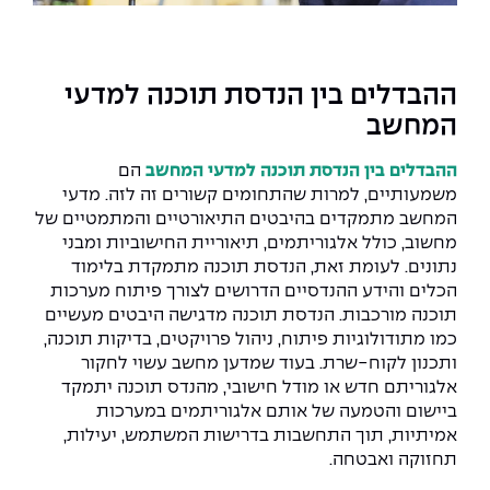
The Afeka Shop
אווירה נפיצה במתקני חשמל ומכשור
חנות החדשנות והיזמות
קורס ניהול פרויקטים בשילוב AI
ההבדלים בין הנדסת תוכנה למדעי
המחשב
קורסים מקצועיים מותאמים לארגונים
ההבדלים בין הנדסת תוכנה למדעי המחשב
הם
לכל הקורסים
משמעותיים, למרות שהתחומים קשורים זה לזה. מדעי
המחשב מתמקדים בהיבטים התיאורטיים והמתמטיים של
מחשוב, כולל אלגוריתמים, תיאוריית החישוביות ומבני
סמסטר ראשון בתיכון
נתונים. לעומת זאת, הנדסת תוכנה מתמקדת בלימוד
הכלים והידע ההנדסיים הדרושים לצורך פיתוח מערכות
תוכנה מורכבות. הנדסת תוכנה מדגישה היבטים מעשיים
כמו מתודולוגיות פיתוח, ניהול פרויקטים, בדיקות תוכנה,
ותכנון לקוח-שרת. בעוד שמדען מחשב עשוי לחקור
אלגוריתם חדש או מודל חישובי, מהנדס תוכנה יתמקד
ביישום והטמעה של אותם אלגוריתמים במערכות
אמיתיות, תוך התחשבות בדרישות המשתמש, יעילות,
תחזוקה ואבטחה.