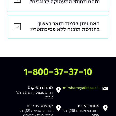
ומהם תחומי התעסוקה לבוגרים?
האם ניתן ללמוד תואר ראשון
בהנדסת תוכנה ללא פסיכומטרי?
צרו איתנו קשר
1-800-37-37-10
מתחם הפיקוס
mirsham@afeka.ac.il
רחוב מבצע קדש 38, תל
אביב
מתחם הקריה
קמפוס עתידים
רחוב בני אפרים 218, תל
דבורה הנביאה 121, תל
אביב
אביב, בניין 2 קומה 2