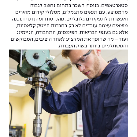
יחידות לימוד אקדמיות
אופק – מרכזים לפיתוח מיומנויות
סטארטאפים. בנוסף, השכר בתחום נחשב לגבוה
מהממוצע, עם תנאים מתגמלים, מסלולי קידום מהירים
מדד הכישורים
מועדוני סטודנטים
היחידה למתמטיקה
מדברים הנדסה (פודקאסט)
מעטפת תמיכה וחוסן למשרתות
ואפשרות לתפקידים גלובליים. מהנדסות ומהנדסי תוכנה
ולמשרתי המילואים – תשפ״ו
מוצאים עצמם עובדים לא רק בחברות הייטק קלאסיות,
היחידה לפיזיקה
נבחרות הספורט
ידיעות מן העיתונות
אלא גם בענפי הבריאות, הפיננסים, התחבורה, הגיימינג
ועוד – מה שהופך את המקצוע לאחד היציבים, המבוקשים
כתבי עת
היחידה לאנגלית
מעורבות חברתית
והמשתלמים ביותר בשוק העבודה.
כואבים את לכתם
היחידה לחברה ורוח
מרכז החדשנות והיזמות
המרכז לקידום הלמידה
לעבוד באפקה
היחידה ללימודי חוץ
היחידה לבינלאומיות
משרות פנויות
קורס ניהול לוגיסטיקה ורכש
קורס ניהול מוצר בשילוב AI
שכר לימוד
אזור אישי
מלגות
קורס דירקטורים
כניסה לסגל
קורס אנרגיה מתחדשת
כניסה לסטודנטים