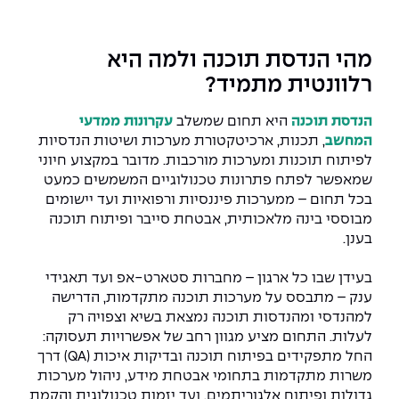
המרכז לפיתוח ומדידות אנטנות
מידע כללי
שירות לסטודנט
מדעי הנתונים AI
מכינות וקורסי הכנה
מכרזי אפקה
הכוון אקדמי
קול קורא להצטרף למעבדת המוחות
מהי הנדסת תוכנה ולמה היא
עתודה אקדמית
דו-חוגי בהנדסה ומדעים
רלוונטית מתמיד?
דקאנט הסטודנטים
נהלים, תקנונים וחקיקה
המרכז לאנרגיה מתחדשת ובת קיימא
מסלול ישיר לתואר ראשון
הנדסת תוכנה
היא תחום שמשלב
עקרונות ממדעי
מרכז קריירה
הוגנות מגדרית
המרכז למחקר יישומי בעיבוד שפה וקול
תואר שני בהנדסה
המחשב
, תכנות, ארכיטקטורת מערכות ושיטות הנדסיות
לפיתוח תוכנות ומערכות מורכבות. מדובר במקצוע חיוני
מעבדות
הצהרת נגישות
הנדסת אנרגיה והספק
המרכז להנדסת חומרים ותהליכים
מידע למועמד תואר שני
שמאפשר לפתח פתרונות טכנולוגיים המשמשים כמעט
בכל תחום – ממערכות פיננסיות ורפואיות ועד יישומים
מרכז ICSGen.AI
ספרייה
הנדסה וניהול
לעבוד באפקה
הרשמה און ליין
מבוססי בינה מלאכותית, אבטחת סייבר ופיתוח תוכנה
בענן.
לוח שנה אקדמי
הנדסת מערכות
שאלות ותשובות
אגודת הסטודנטים
כנסים
בעידן שבו כל ארגון – מחברות סטארט-אפ ועד תאגידי
צור קשר
הנדסה רפואית
מלגות ע״ב נתוני קבלה
מעטפת תמיכה למשרתות ולמשרתים
ענק – מתבסס על מערכות תוכנה מתקדמות, הדרישה
Skills & Tech
למהנדסי ומהנדסות תוכנה נמצאת בשיא וצפויה רק
לעלות. התחום מציע מגוון רחב של אפשרויות תעסוקה:
מעטפת חוסן
מערכות תבוניות AI
תנאי קבלה - הנדסה
כנסי פיתוח הון אנושי לאומי בהנדסה
החל מתפקידים בפיתוח תוכנה ובדיקות איכות (QA) דרך
חדשות אפקה
משרות מתקדמות בתחומי אבטחת מידע, ניהול מערכות
למה לעשות תואר שני באפקה?
כתבות
כנס עיבוד דיבור
גדולות ופיתוח אלגוריתמים, ועד יזמות טכנולוגית והקמת