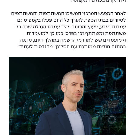
ולהתקדם בעולם המקצועי.
The Afeka Shop
אווירה נפיצה במתקני חשמל ומכשור
לאחר המפגש המרכזי המשיכו המשתתפות והמשתתפים
חנות החדשנות והיזמות
לסיורים בבתי הספר. לאורך כל היום פעלו בקמפוס גם
קורס ניהול פרויקטים בשילוב AI
עמדות מידע, ייעוץ והכוונה, לצד עמדת הגרלה שבה כל
משתתפת ומשתתף זכו בפרס. כמו כן, למועמדות
קורסים מקצועיים מותאמים לארגונים
ולמועמדים ששילמו דמי הרשמה במהלך היום, ניתנה
במתנה חולצה ממותגת עם הסלוגן "מהנדס.ת לעתיד".
לכל הקורסים
סמסטר ראשון בתיכון