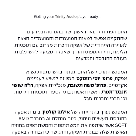
המרכז לפיתוח ומדידות אנטנות
מידע כללי
שירות לסטודנט
מדעי הנתונים AI
מכינות וקורסי הכנה
מכרזי אפקה
הכוון אקדמי
קול קורא להצטרף למעבדת המוחות
Getting your
Trinity Audio
player ready...
עתודה אקדמית
דו-חוגי בהנדסה ומדעים
דקאנט הסטודנטים
נהלים, תקנונים וחקיקה
המרכז לאנרגיה מתחדשת ובת קיימא
היום הפתוח לתואר ראשון ושני בהנדסה ובמדעים
שהתקיים אפשר למאות המועמדות והמועמדים הצצה
מסלול ישיר לתואר ראשון
מרכז קריירה
הוגנות מגדרית
המרכז למחקר יישומי בעיבוד שפה וקול
לאווירה הייחודית של אפקה והכרות מקרוב עם תוכניות
תואר שני בהנדסה
הלימוד, חיי הקמפוס והדרך שאפקה מציעה להשתלבות
מעבדות
הצהרת נגישות
הנדסת אנרגיה והספק
המרכז להנדסת חומרים ותהליכים
בעולם ההנדסה והמדעים.
מידע למועמד תואר שני
המפגש המרכזי של היום, נפתח בהשתתפות נשיא
מרכז ICSGen.AI
ספרייה
הנדסה וניהול
לעבוד באפקה
הרשמה און ליין
אפקה,
פרופ׳ יוסי רוזנוקס
, המשנה לנשיא לעניינים
אקדמיים,
פרופ׳ משה תשובה
, מנכ״לית אפקה,
רו״ח שושי
לוח שנה אקדמי
הנדסת מערכות
שאלות ותשובות
אגודת הסטודנטים
זונבנד־תמרי
, ראשי וראשות בתי הספר ותוכניות הלימוד,
כנסים
וכן חברי וחברות סגל.
צור קשר
הנדסה רפואית
מלגות ע״ב נתוני קבלה
מעטפת תמיכה למשרתות ולמשרתים
Skills & Tech
המפגש נערך בהנחייתה של
אילנה קולמין
, בוגרת אפקה
מעטפת חוסן
מערכות תבוניות AI
תנאי קבלה - הנדסה
בהנדסת תעשייה וניהול, כיום מנהלת AI בחברת AMD
כנסי פיתוח הון אנושי לאומי בהנדסה
חדשות אפקה
SOFT
אשר שיתפה את המשתתפות והמשתתפים בחוויה
למה לעשות תואר שני באפקה?
האישית שלה כבוגרת אפקה, והדגישה כי הבחירה באפקה
כתבות
כנס עיבוד דיבור