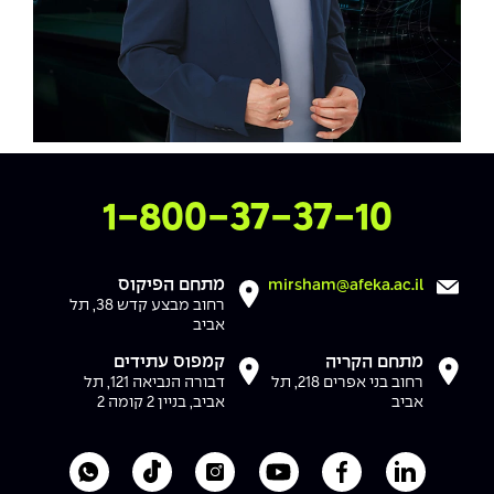
צרו איתנו קשר
1-800-37-37-10
מתחם הפיקוס
mirsham@afeka.ac.il
רחוב מבצע קדש 38, תל
אביב
מתחם הקריה
קמפוס עתידים
רחוב בני אפרים 218, תל
דבורה הנביאה 121, תל
אביב
אביב, בניין 2 קומה 2
לעמוד הלינקדאין של מכללת אפקה
לעמוד הפייסבוק של מכללת אפקה
לעמוד היוטיוב של מכללת אפקה
לעמוד האינסטגרם של מכ
לעמוד הטיקטוק ש
לוואטסאפ 