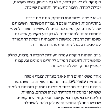
יחידות לימוד אקדמיות
אופק – מרכזים לפיתוח מיומנויות
העניקה לה לא רק תואר, אלא גם ביטחון, גישה מעשית,
יכולת למידה, חיבור לתעשייה ותחושת שייכות.
מדד הכישורים
מועדוני סטודנטים
היחידה למתמטיקה
מדברים הנדסה (פודקאסט)
מעטפת תמיכה וחוסן למשרתות
ולמשרתי המילואים – תשפ״ו
נשיא אפקה,
פרופ׳ יוסי רוזנוקס, פתח את דבריו
היחידה לפיזיקה
נבחרות הספורט
ידיעות מן העיתונות
בהתייחסות לאתגרי עולם העבודה המשתנה, חשיבותם
של לימודים אקדמיים מחוברים לתעשייה, והצורך להעניק
כתבי עת
היחידה לאנגלית
מעורבות חברתית
לסטודנטיות ולסטודנטים לא רק ידע מקצועי, אלא גם
מיומנויות רחבות, גמישות מחשבתית ויכולת להתמודד
כואבים את לכתם
היחידה לחברה ורוח
מרכז החדשנות והיזמות
עם סביבה טכנולוגית המתפתחת במהירות.
ביום הפתוח הוקמה עמדה ייעודית לחברה הערבית, כחלק
המרכז לקידום הלמידה
לעבוד באפקה
היחידה ללימודי חוץ
מהפעילות להנגשת המידע לקהלים מגוונים ובעקבות
קמפיין ממוקד שעלה לראשונה.
היחידה לבינלאומיות
משרות פנויות
קורס ניהול לוגיסטיקה ורכש
אחד משיאי היום היה פאנל בוגרות ובוגרי אפקה,
קורס ניהול מוצר בשילוב AI
בהנחיית
עומרי ג׳ינו
, בוגר הנדסה רפואית, בו השתתפו
שכר לימוד
אזור אישי
בוגרות ובוגרים מחברות מובילות וממגוון תוכניות הלימוד,
ששיתפו במסלולי הקריירה שלהן ושלהם, בחוויית
מלגות
קורס דירקטורים
כניסה לסגל
הלימודים באפקה ובאופן שבו הכלים, הידע והקשרים
שרכשו במהלך התואר סייעו להן ולהם להשתלב
קורס אנרגיה מתחדשת
כניסה לסטודנטים